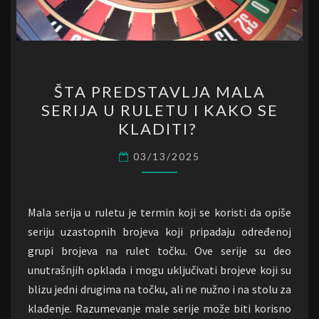
ŠTA
ŠTA PREDSTAVLJA MALA
PREDSTAVLJA
SERIJA U RULETU I KAKO SE
MALA
KLADITI?
SERIJA
U
03/13/2025
RULETU
I
KAKO
Mala serija u ruletu je termin koji se koristi da opiše
SE
seriju uzastopnih brojeva koji pripadaju određenoj
KLADITI?
grupi brojeva na rulet točku. Ove serije su deo
unutrašnjih opklada i mogu uključivati brojeve koji su
blizu jedni drugima na točku, ali ne nužno i na stolu za
klađenje. Razumevanje male serije može biti korisno