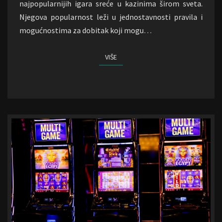
najpopularnijih igara sreće u kazinima širom sveta.
Njegova popularnost leži u jednostavnosti pravila i
mogućnostima za dobitak koji mogu…
VIŠE
VIŠE