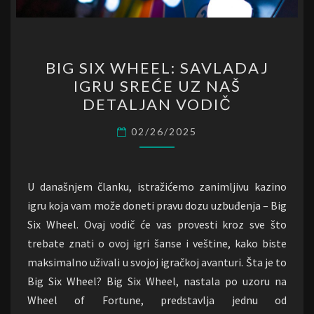
BIG
BIG SIX WHEEL: SAVLADAJ
SIX
IGRU SREĆE UZ NAŠ
WHEEL:
DETALJAN VODIČ
SAVLADAJ
IGRU
02/26/2025
SREĆE
UZ
NAŠ
U današnjem članku, istražićemo zanimljivu kazino
DETALJAN
igru koja vam može doneti pravu dozu uzbuđenja – Big
VODIČ
Six Wheel. Ovaj vodič će vas provesti kroz sve što
trebate znati o ovoj igri šanse i veštine, kako biste
maksimalno uživali u svojoj igračkoj avanturi. Šta je to
Big Six Wheel? Big Six Wheel, nastala po uzoru na
Wheel of Fortune, predstavlja jednu od