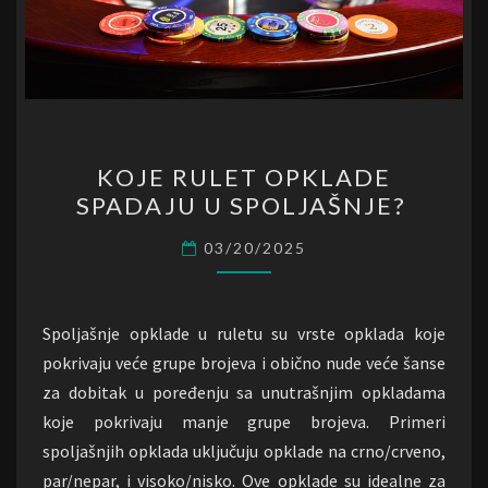
KOJE
KOJE RULET OPKLADE
RULET
SPADAJU U SPOLJAŠNJE?
OPKLADE
SPADAJU
03/20/2025
U
SPOLJAŠNJE?
Spoljašnje opklade u ruletu su vrste opklada koje
pokrivaju veće grupe brojeva i obično nude veće šanse
za dobitak u poređenju sa unutrašnjim opkladama
koje pokrivaju manje grupe brojeva. Primeri
spoljašnjih opklada uključuju opklade na crno/crveno,
par/nepar, i visoko/nisko. Ove opklade su idealne za