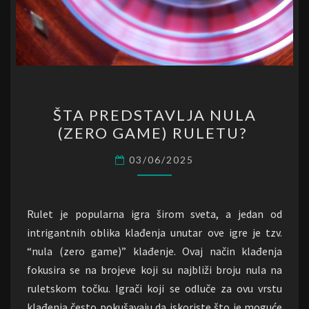
ŠTA
ŠTA PREDSTAVLJA NULA
PREDSTAVLJA
(ZERO GAME) RULETU?
NULA
(ZERO
03/06/2025
GAME)
RULETU?
Rulet je popularna igra širom sveta, a jedan od
intrigantnih oblika klađenja unutar ove igre je tzv.
“nula (zero game)” klađenje. Ovaj način klađenja
fokusira se na brojeve koji su najbliži broju nula na
ruletskom točku. Igrači koji se odluče za ovu vrstu
klađenja često pokušavaju da iskoriste što je moguće