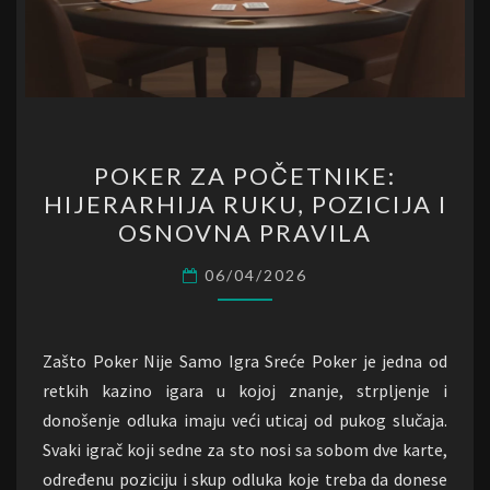
POKER
POKER ZA POČETNIKE:
ZA
HIJERARHIJA RUKU, POZICIJA I
POČETNIKE:
OSNOVNA PRAVILA
HIJERARHIJA
RUKU,
06/04/2026
POZICIJA
I
OSNOVNA
Zašto Poker Nije Samo Igra Sreće Poker je jedna od
PRAVILA
retkih kazino igara u kojoj znanje, strpljenje i
donošenje odluka imaju veći uticaj od pukog slučaja.
Svaki igrač koji sedne za sto nosi sa sobom dve karte,
određenu poziciju i skup odluka koje treba da donese