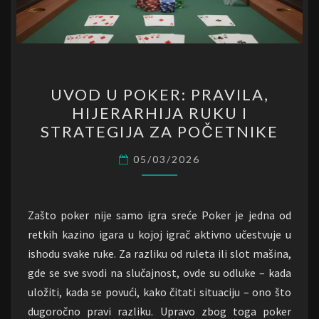
UVOD
UVOD U POKER: PRAVILA,
U
HIJERARHIJA RUKU I
POKER:
STRATEGIJA ZA POČETNIKE
PRAVILA,
HIJERARHIJA
05/03/2026
RUKU
I
STRATEGIJA
Zašto poker nije samo igra sreće Poker je jedna od
ZA
retkih kazino igara u kojoj igrač aktivno učestvuje u
POČETNIKE
ishodu svake ruke. Za razliku od ruleta ili slot mašina,
gde se sve svodi na slučajnost, ovde su odluke – kada
uložiti, kada se povući, kako čitati situaciju – ono što
dugoročno pravi razliku. Upravo zbog toga poker