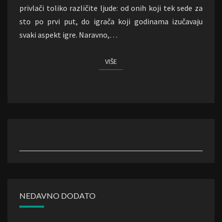
privlači toliko različite ljude: od onih koji tek sede za
sto po prvi put, do igrača koji godinama izučavaju
svaki aspekt igre. Naravno,…
VIŠE
VIŠE
NEDAVNO DODATO