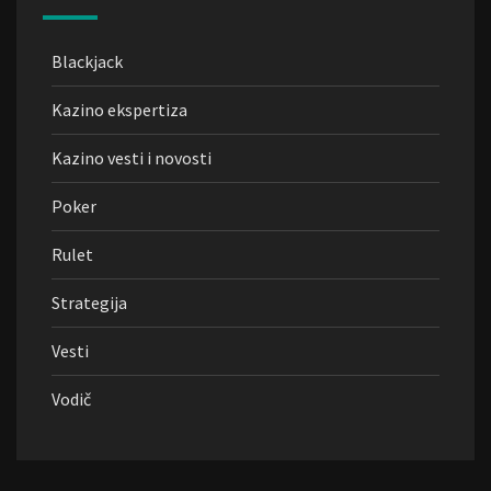
Blackjack
Kazino ekspertiza
Kazino vesti i novosti
Poker
Rulet
Strategija
Vesti
Vodič