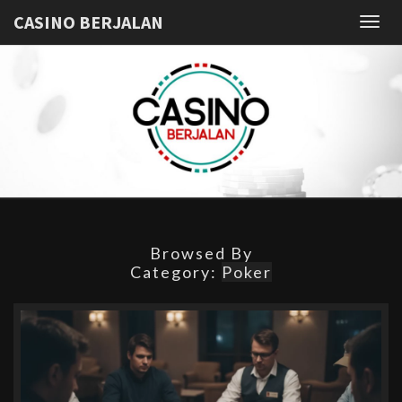
CASINO BERJALAN
Togg
navig
CASINO
Casino
Berjalan
Blog
BERJALA
Browsed By
Category:
Poker