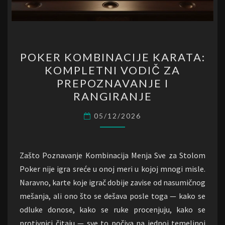
POKER
POKER KOMBINACIJE KARATA:
KOMBINACIJE
KOMPLETNI VODIČ ZA
KARATA:
PREPOZNAVANJE I
KOMPLETNI
RANGIRANJE
VODIČ
ZA
05/12/2026
PREPOZNAVANJE
I
Zašto Poznavanje Kombinacija Menja Sve za Stolom
RANGIRANJE
Poker nije igra sreće u onoj meri u kojoj mnogi misle.
Naravno, karte koje igrač dobije zavise od nasumičnog
mešanja, ali ono što se dešava posle toga — kako se
odluke donose, kako se ruke procenjuju, kako se
protivnici čitaju — sve to počiva na jednoj temeljnoj