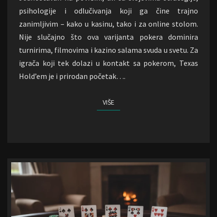
ODLUČIVANJA
psihologije i odlučivanja koji ga čine trajno
zanimljivim – kako u kasinu, tako i za online stolom.
Nije slučajno što ova varijanta pokera dominira
turnirima, filmovima i kazino salama svuda u svetu. Za
igrača koji tek dolazi u kontakt sa pokerom, Texas
Hold’em je i prirodan početak….
VIŠE
VIŠE