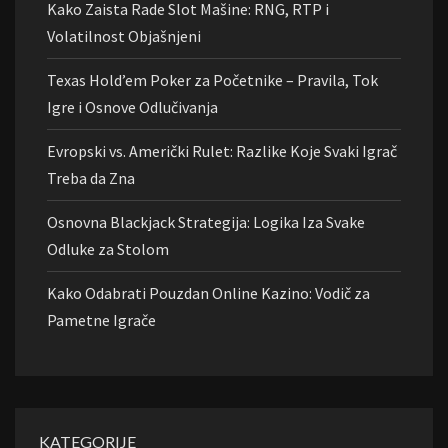
Kako Zaista Rade Slot Mašine: RNG, RTP i
Volatilnost Objašnjeni
Texas Hold’em Poker za Početnike – Pravila, Tok
Igre i Osnove Odlučivanja
Evropski vs. Američki Rulet: Razlike Koje Svaki Igrač
Treba da Zna
Osnovna Blackjack Strategija: Logika Iza Svake
Odluke za Stolom
Kako Odabrati Pouzdan Online Kazino: Vodič za
Pametne Igrače
KATEGORIJE