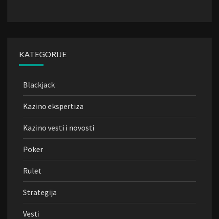
KATEGORIJE
Blackjack
Kazino ekspertiza
Kazino vesti i novosti
Poker
Rulet
Strategija
Vesti