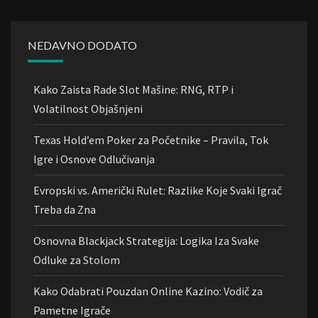
NEDAVNO DODATO
Kako Zaista Rade Slot Mašine: RNG, RTP i
Volatilnost Objašnjeni
Texas Hold’em Poker za Početnike – Pravila, Tok
Igre i Osnove Odlučivanja
Evropski vs. Američki Rulet: Razlike Koje Svaki Igrač
Treba da Zna
Osnovna Blackjack Strategija: Logika Iza Svake
Odluke za Stolom
Kako Odabrati Pouzdan Online Kazino: Vodič za
Pametne Igrače