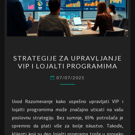
STRATEGIJE
STRATEGIJE ZA UPRAVLJANJE
ZA
VIP I LOJALTI PROGRAMIMA
UPRAVLJANJE
VIP
07/07/2025
I
LOJALTI
PROGRAMIMA
Uvod Razumevanje kako uspešno upravljati VIP i
lojalti programima može značajno uticati na vašu
poslovnu strategiju. Bez sumnje, 65% potrošača je
spremno da plati više za bolje iskustvo. Takođe,
klijenti koji su deo lojalti programa troše u proseku