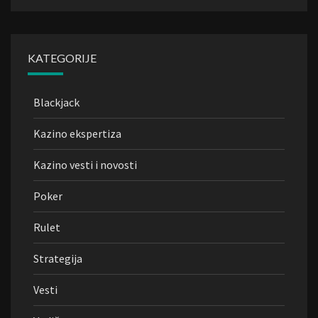
KATEGORIJE
Blackjack
Kazino ekspertiza
Kazino vesti i novosti
Poker
Rulet
Strategija
Vesti