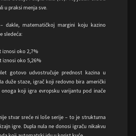
li u praksi menja sve.
– dakle, matematičkoj margini koju kazino
je sledeća:
 iznosi oko 2,7%
 iznosi oko 5,26%
ulet gotovo udvostručuje prednost kazina u
 duže staze, igrač koji redovno bira američki
d onoga koji igra evropsku varijantu pod inače
e stvar sreće ni loše serije – to je strukturna
ajn igre. Dupla nula ne donosi igraču nikakvu
oda koji automatski idu u korist kuće.