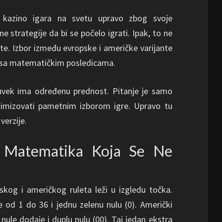
h kazino igara na svetu upravo zbog svoje
e strategije da bi se počelo igrati. Ipak, to ne
ate. Izbor između evropske i američke varijante
a sa matematičkim posledicama.
o uvek ima određenu prednost. Pitanje je samo
inimizovati pametnim izborom igre. Upravo tu
verzije.
i Matematika Koja Se Ne
skog i američkog ruleta leži u izgledu točka.
e od 1 do 36 i jednu zelenu nulu (0). Američki
nule dodaje i duplu nulu (00). Taj jedan ekstra