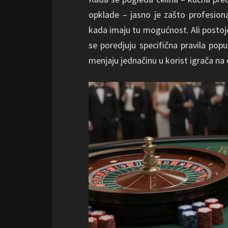
opklade – jasno je zašto profesiona
kada imaju tu mogućnost. Ali postoje 
se poredjuju specifična pravila pop
menjaju jednačinu u korist igrača n