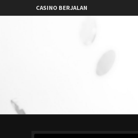
CASINO BERJALAN