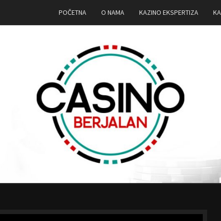
POČETNA
O NAMA
KAZINO EKSPERTIZA
KA
CAS
Casino
Berjalan
Blog
BERJ