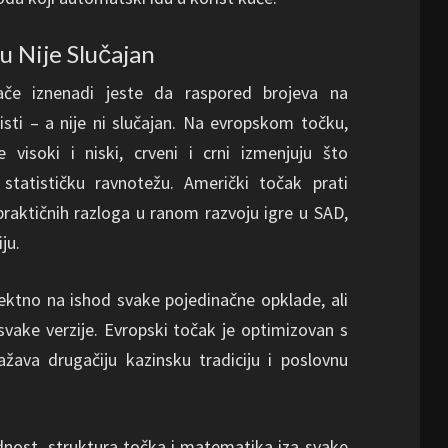
u Nije Slučajan
če iznenadi jeste da raspored brojeva na
sti – a nije ni slučajan. Na evropskom točku,
 visoki i niski, crveni i crni izmenjuju što
i statističku ravnotežu. Američki točak prati
 praktičnih razloga u ranom razvoju igre u SAD,
ju.
rektno na ishod svake pojedinačne opklade, ali
 svake verzije. Evropski točak je optimizovan s
žava drugačiju kazinsku tradiciju i poslovnu
dnost, struktura točka i matematika iza svake