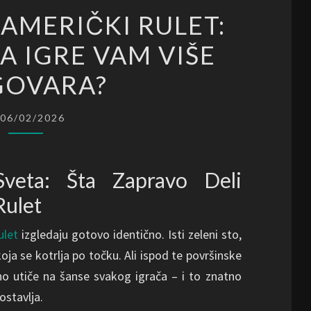
EVROPSKI
 AMERIČKI RULET:
VS
A IGRE VAM VIŠE
AMERIČKI
RULET
:
OVARA?
KOJA
VERZIJA
06/02/2026
IGRE
VAM
VIŠE
veta: Šta Zapravo Deli
ODGOVARA?
Rulet
ulet
izgledaju gotovo identično. Isti zeleni sto,
koja se kotrlja po točku. Ali ispod te površinske
ktno utiče na šanse svakog igrača – i to znatno
ostavlja.