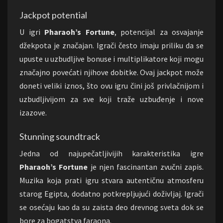
Jackpot potential
U igri
Pharaoh’s Fortune
, potencijal za osvajanje
džekpota je značajan. Igrači često imaju priliku da se
upuste u uzbudljive bonuse i multiplikatore koji mogu
značajno povećati njihove dobitke. Ovaj jackpot može
doneti veliki iznos, što ovu igru čini još privlačnijom i
uzbudljivijom za sve koji traže uzbuđenje i nove
izazove.
Stunning soundtrack
Jedna od najupečatljivijih karakteristika igre
Pharaoh’s Fortune
je njen fascinantan zvučni zapis.
Muzika koja prati igru stvara autentičnu atmosferu
starog Egipta, dodatno potkrepljujući doživljaj. Igrači
se osećaju kao da su zaista deo drevnog sveta dok se
bore za bogatstva faraona.