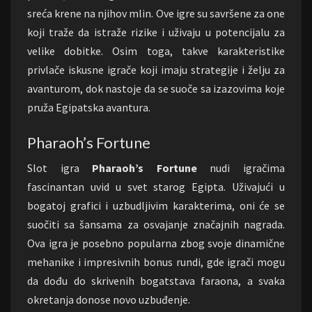
sreća krene na njihov mlin. Ove igre su savršene za one
koji traže da istraže rizike i uživaju u potencijalu za
velike dobitke. Osim toga, takve karakteristike
privlače iskusne igrače koji imaju strategije i želju za
avanturom, dok nastoje da se suoče sa izazovima koje
pruža Egipatska avantura.
Pharaoh’s Fortune
Slot igra
Pharaoh’s Fortune
nudi igračima
fascinantan uvid u svet starog Egipta. Uživajući u
bogatoj grafici i uzbudljivim karakterima, oni će se
suočiti sa šansama za osvajanje značajnih nagrada.
Ova igra je posebno popularna zbog svoje dinamične
mehanike i impresivnih bonus rundi, gde igrači mogu
da dođu do skrivenih bogatstava faraona, a svaka
okretanja donose novo uzbuđenje.