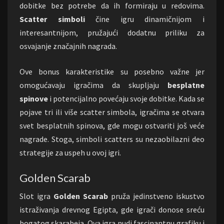
dobitke bez potrebe da ih formiraju u redovima.
Scatter simboli
čine igru dinamičnijom i
interesantnijom, pružajući dodatnu priliku za
osvajanje značajnih nagrada.
Ove bonus karakteristike su posebno važne jer
omogućavaju igračima da skupljaju
besplatne
spinove
i potencijalno povećaju svoje dobitke. Kada se
pojave tri ili više scatter simbola, igračima se otvara
svet besplatnih spinova, gde mogu ostvariti još veće
nagrade. Stoga, simboli scatters su nezaobilazni deo
strategije za uspeh u ovoj igri.
Golden Scarab
Slot igra
Golden Scarab
pruža jedinstveno iskustvo
istraživanja drevnog Egipta, gde igrači donose sreću
bogatog skarabeja. Ova igra nudi fascinantnu grafiku i