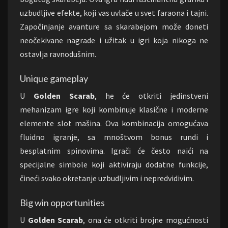
uzbudljive efekte, koji vas uvlače u svet faraona i tajni.
Započinjanje avanture sa skarabejom može doneti
neočekivane nagrade i užitak u igri koja nikoga ne
ostavlja ravnodušnim.
Unique gameplay
U
Golden Scarab
, he će otkriti jedinstveni
mehanizam igre koji kombinuje klasične i moderne
elemente slot mašina. Ova kombinacija omogućava
fluidno igranje, sa mnoštvom bonus rundi i
besplatnim spinovima. Igrači će često naići na
specijalne simbole koji aktiviraju dodatne funkcije,
čineći svako okretanje uzbudljivim i nepredvidivim.
Big win opportunities
U
Golden Scarab
, ona će otkriti brojne mogućnosti