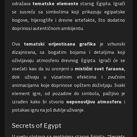
odražava
tematske elemente
starog Egipta. Igrači
se susreću sa simbolima koji prikazuju egipatske
bogove, hijeroglife i drevne artefakte, što dodatno
doprinosi autentičnom ambijentu.
Ova
tematski orijentisana grafika
je vrhunski
dizajnirana, sa bogatim bojama i detaljima koji
oživljavaju atmosferu drevnog Egipta. Igrači će se
osećati kao da su uronjeni u
mistični svet faraona
,
dok uživaju u vizuelnim efektima i zvučnim
animacijama koje doprinose opštem doživljaju. Svaki
element igre, od pozadine do simbola, pažljivo je
izrađen kako bi stvorio
neponovljivu atmosferu
i
potakao igru na još dublje uživanje.
Secrets of Egypt
U svetu slotova sa motivima starog Egipta, “Secrets