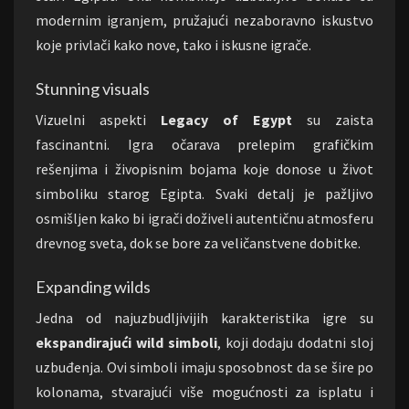
modernim igranjem, pružajući nezaboravno iskustvo
koje privlači kako nove, tako i iskusne igrače.
Stunning visuals
Vizuelni aspekti
Legacy of Egypt
su zaista
fascinantni. Igra očarava prelepim grafičkim
rešenjima i živopisnim bojama koje donose u život
simboliku starog Egipta. Svaki detalj je pažljivo
osmišljen kako bi igrači doživeli autentičnu atmosferu
drevnog sveta, dok se bore za veličanstvene dobitke.
Expanding wilds
Jedna od najuzbudljivijih karakteristika igre su
ekspandirajući wild simboli
, koji dodaju dodatni sloj
uzbuđenja. Ovi simboli imaju sposobnost da se šire po
kolonama, stvarajući više mogućnosti za isplatu i