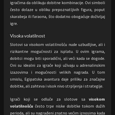
igračima da oblikuju dobitne kombinacije. Ovi simboli
često dolaze u obliku prepoznatljivih figura, poput
skarabeja ili faraona, što dodatno obogaćuje doživljaj
igre.
Visoka volatilnost
Slotovi sa visokom volatilnošću nude uzbudljive, ali i
rizikantne mogućnosti za isplatu. U ovim igrama,
dobitci mogu biti sporadični, ali veći kada se dogode.
Oni su idealni za igrače koji uživaju u adrenalinskim
izazovima i mogućnosti velikih nagrada. U tom
smislu, Egipatska avantura daje priliku za značajne
dobitke, ali zahteva i visok nivo strpljenja i strategije.
Igrači koji se odluče za slotove sa
visokom
volatilnošću
često trpe niske dobitke tokom dužih
perioda, ali su nagrađeni znatno većim iznosima kada