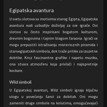
Egipatska avantura
U svetu slotova sa motivima starog Egipta, Egipatska
avantura nudi uzbudljiv doživljaj za sve igrače. Ovi
slotovi su često inspirisani bogatom kulturom,
drevnim bogovima i tajnim blagom faraona. Igrači se
mogu prepustiti istraživanju misterioznih piramida i
staroegipatskih simbola, dok traže prilike za izuzetne
dobitke. Kroz fascinantne grafike i napetu muziku,
ona stvara atmosferu koja privlači i najispretnije
kockare.
Wild simboli
U Egipatskoj avanturi, Wild simboli igraju ključnu
ulogu u povećanju šansi za dobitak. Oni mogu
zameniti druge simbole na kolutima, omogućavajući