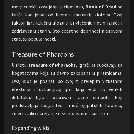
mogućnošću osvojanja jackpotova,
Book of Dead
se
ističe kao jedan od lidera u industriji slotova. Ovaj
faktor igra ključnu ulogu u privlačenju novih igrača i
zadržavanju starih, što dodatno doprinosi njegovom
statusu popularnosti.
Treasure of Pharaohs
U slotu
Treasure of Pharaohs
, igrači se suočavaju sa
bogatstvima koja su davno zakopana u piramidama.
Ovaj slot je poznat po svojim prelepim vizuelnim
efektima i uzbudljivoj igri koja vodi do velikih
dobitaka. Igrači otkrivaju razne simbole koji
predstavljaju bogatstvo i moć egipatskih faraona,
čineći svako okretanje nezaboravnim iskustvom.
Expanding wilds