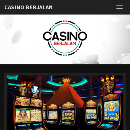
CASINO BERJALAN
Togg
navig
CASINO
Casino
Berjalan
Blog
BERJALA