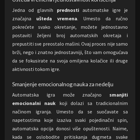
Jedna od glavnih
prednosti
automatske igre je
značajna
ušteda vremena
. Umesto da ručno
pokrećete svako okretanje, možete jednostavno
postaviti željeni broj automatskih okretaja i
prepustiti sve preostalo mašini. Ovaj proces nije samo
brži, nego i znatno jednostavniji, što vam omogućava
da se fokusirate na svoja omiljena kolačice ili druge
aktivnosti tokom igre.
Smanjenje emocionalnog nauka za nedelju
Automatska igra može značajno
smanjiti
emocionalni nauk
koji dolazi sa tradicionalnim
načinom igranja. Umesto da se suočavate sa
napetostima koje izaziva svaki pojedinačni spin,
automatska opcija donosi više opuštenosti. Naime,
kada se oslobodite pritiskanja dugmeta svake