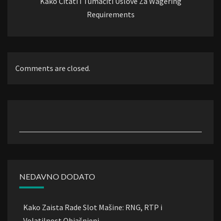
Kako Čitati I Tumačiti Uslove Za Wagering
Requirements
Comments are closed.
NEDAVNO DODATO
Kako Zaista Rade Slot Mašine: RNG, RTP i
Volatilnost Objašnjeni