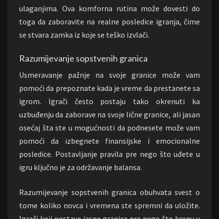
ulaganjima. Ova komforna rutina može dovesti do
toga da zaboravite na realne posledice igranja, čime
se stvara zamka iz koje se teško izvlači.
Razumijevanje sopstvenih granica
Usmeravanje pažnje na svoje granice može vam
pomoći da prepoznate kada je vreme da prestanete sa
igrom. Igrači često postaju tako okrenuti ka
uzbuđenju da zaborave na svoje lične granice, ali jasan
osećaj šta ste u mogućnosti da podnesete može vam
pomoći da izbegnete finansijske i emocionalne
posledice. Postavljanje pravila pre nego što uđete u
igru ključno je za održavanje balansa.
Razumijevanje sopstvenih granica obuhvata svest o
tome koliko novca i vremena ste spremni da uložite.
Igrači koji postave jasne granice pre nego što krenu u