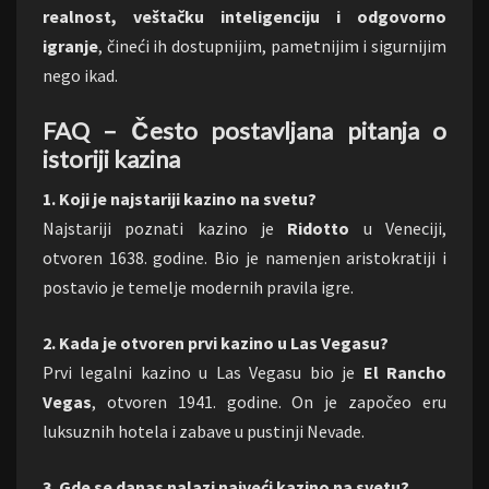
realnost, veštačku inteligenciju i odgovorno
igranje
, čineći ih dostupnijim, pametnijim i sigurnijim
nego ikad.
FAQ – Često postavljana pitanja o
istoriji kazina
1. Koji je najstariji kazino na svetu?
Najstariji poznati kazino je
Ridotto
u Veneciji,
otvoren 1638. godine. Bio je namenjen aristokratiji i
postavio je temelje modernih pravila igre.
2. Kada je otvoren prvi kazino u Las Vegasu?
Prvi legalni kazino u Las Vegasu bio je
El Rancho
Vegas
, otvoren 1941. godine. On je započeo eru
luksuznih hotela i zabave u pustinji Nevade.
3. Gde se danas nalazi najveći kazino na svetu?