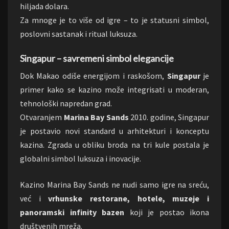
hiljada dolara.
Za mnoge je to više od igre – to je statusni simbol,
poslovni sastanak i ritual luksuza.
Singapur – savremeni simbol elegancije
Dok Makao odiše energijom i raskošom,
Singapur
je
primer kako se kazino može integrisati u moderan,
tehnološki napredan grad.
Otvaranjem
Marina Bay Sands
2010. godine, Singapur
je postavio novi standard u arhitekturi i konceptu
kazina. Zgrada u obliku broda na tri kule postala je
globalni simbol luksuza i inovacije.
Kazino Marina Bay Sands ne nudi samo igre na sreću,
već i
vrhunske restorane, hotele, muzeje i
panoramski infinity bazen
koji je postao ikona
društvenih mreža.