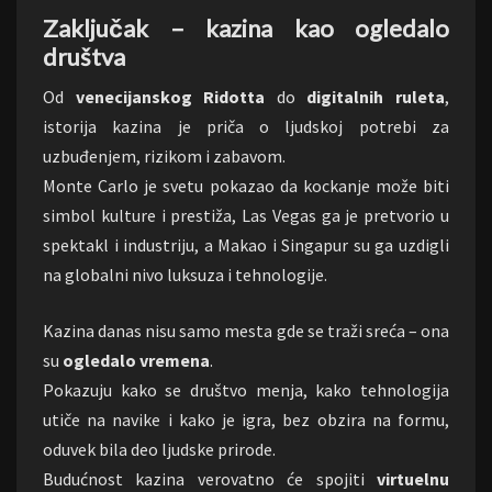
Zaključak – kazina kao ogledalo
društva
Od
venecijanskog Ridotta
do
digitalnih ruleta
,
istorija kazina je priča o ljudskoj potrebi za
uzbuđenjem, rizikom i zabavom.
Monte Carlo je svetu pokazao da kockanje može biti
simbol kulture i prestiža, Las Vegas ga je pretvorio u
spektakl i industriju, a Makao i Singapur su ga uzdigli
na globalni nivo luksuza i tehnologije.
Kazina danas nisu samo mesta gde se traži sreća – ona
su
ogledalo vremena
.
Pokazuju kako se društvo menja, kako tehnologija
utiče na navike i kako je igra, bez obzira na formu,
oduvek bila deo ljudske prirode.
Budućnost kazina verovatno će spojiti
virtuelnu