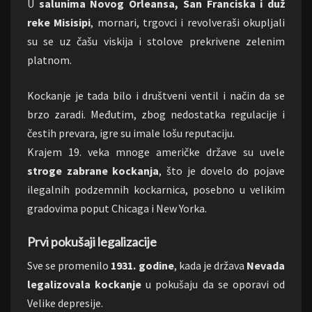
U
salunima Novog Orleansa, San Franciska i duž
reke Misisipi
, mornari, trgovci i revolveraši okupljali
su se uz čašu viskija i stolove prekrivene zelenim
platnom.
Kockanje je tada bilo i društveni ventil i način da se
brzo zaradi. Međutim, zbog nedostatka regulacije i
čestih prevara, igre su imale lošu reputaciju.
Krajem 19. veka mnoge američke države su uvele
stroge zabrane kockanja
, što je dovelo do pojave
ilegalnih podzemnih kockarnica, posebno u velikim
gradovima poput Chicaga i New Yorka.
Prvi pokušaji legalizacije
Sve se promenilo
1931. godine
, kada je država
Nevada
legalizovala kockanje
u pokušaju da se oporavi od
Velike depresije.