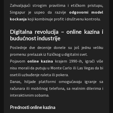
Zahvaljujući strogim pravilima i etičkom pristupu,
Singapur je uspeo da razvije
odgovorni model
kockanja
koji kombinuje profit i društvenu kontrolu.
Digitalna revolucija – online kazina i
budućnost industrije
Poslednje dve decenije donele su još jednu veliku
promenu: prelazak iz fizičkog u digitalni svet.
Pojavom
online kazina
krajem 1990-ih, igrači više
nisu morali da putuju u Monte Carlo ili Las Vegas da bi
osetili uzbuđenje ruleta ili pokera.
Danas, hiljade platformi omogućavaju igranje sa
računara ili mobilnog telefona, sa realnim dilerima i
interaktivnim sobama.
Prednosti online kazina