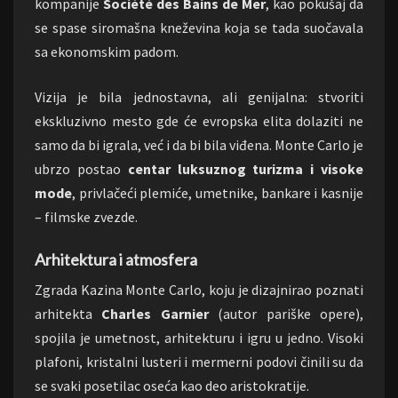
kompanije
Société des Bains de Mer
, kao pokušaj da
se spase siromašna kneževina koja se tada suočavala
sa ekonomskim padom.
Vizija je bila jednostavna, ali genijalna: stvoriti
ekskluzivno mesto gde će evropska elita dolaziti ne
samo da bi igrala, već i da bi bila viđena. Monte Carlo je
ubrzo postao
centar luksuznog turizma i visoke
mode
, privlačeći plemiće, umetnike, bankare i kasnije
– filmske zvezde.
Arhitektura i atmosfera
Zgrada Kazina Monte Carlo, koju je dizajnirao poznati
arhitekta
Charles Garnier
(autor pariške opere),
spojila je umetnost, arhitekturu i igru u jedno. Visoki
plafoni, kristalni lusteri i mermerni podovi činili su da
se svaki posetilac oseća kao deo aristokratije.