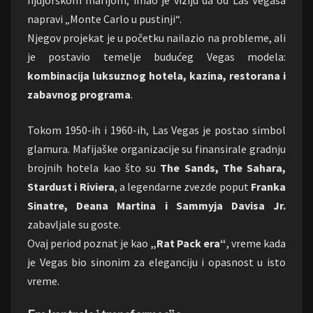
njujorškom mafijom, imao je viziju da od Las Vegasa
napravi „Monte Carlo u pustinji“.
Njegov projekat je u početku nailazio na probleme, ali
je postavio temelje budućeg Vegas modela:
kombinacija luksuznog hotela, kazina, restorana i
zabavnog programa
.
Tokom 1950-ih i 1960-ih, Las Vegas je postao simbol
glamura. Mafijaške organizacije su finansirale gradnju
brojnih hotela kao što su
The Sands, The Sahara,
Stardust i Riviera
, a legendarne zvezde poput
Franka
Sinatre, Deana Martina i Sammyja Davisa Jr.
zabavljale su goste.
Ovaj period poznat je kao
„Rat Pack era“
, vreme kada
je Vegas bio sinonim za eleganciju i opasnost u isto
vreme.