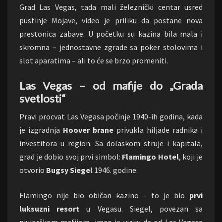
Grad Las Vegas, tada mali železnički centar usred
pustinje Mojave, video je priliku da postane nova
prestonica zabave. U početku su kazina bila mala i
skromna – jednostavne zgrade sa poker stolovima i
slot aparatima – ali to će se brzo promeniti.
Las Vegas – od mafije do „Grada
svetlosti“
Pravi procvat Las Vegasa počinje 1940-ih godina, kada
je izgradnja
Hoover brane
privukla hiljade radnika i
investitora u region. Sa dolaskom struje i kapitala,
grad je dobio svoj prvi simbol:
Flamingo Hotel
, koji je
otvorio
Bugsy Siegel
1946. godine.
Flamingo nije bio običan kazino – to je bio
prvi
luksuzni resort
u Vegasu. Siegel, povezan sa