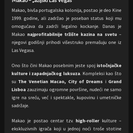
Makao – „azijski Las Vegas“
Makao, bivša portugalska kolonija, postao je deo Kine
1999. godine, ali zadržao je poseban status koji mu
omogućava da zadrži legalno kockanje. Danas je
Makao
najprofitabilnije tržište kazina na svetu
–
njegovi godišnji prihodi višestruko premašuju one iz
Las Vegasa.
Ono što čini Makao posebnim jeste spoj
istočnjačke
kulture i zapadnjačkog luksuza
. Kompleksi kao što
su
The Venetian Macao, City of Dreams
i
Grand
Lisboa
zauzimaju ogromne površine, nudeći ne samo
igre na sreću, već i spektakle, kupovinu i umetničke
sadržaje.
Makao je postao centar tzv.
high-roller
kulture –
ekskluzivnih igrača koji u jednoj noći troše stotine