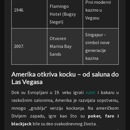
Prvi moderni
Flamingo
1946.
kazino u
Hotel (Bugsy
Vegasu
Siegel)
Singapur –
Otvoren
simbol nove
2007.
Marina Bay
generacije
Sands
kazina
Amerika otkriva kocku – od saluna do
Las Vegasa
Dok su Evropljani u 19. veku igrali
rulet
i bakaru u
raskošnim salonima, Amerika je razvijala sopstvenu,
mnogo „grublju“ verziju kockanja. Na američkom
Divljem zapadu, igre kao što su
poker, faro i
blackjack
bile su deo svakodnevnog života.