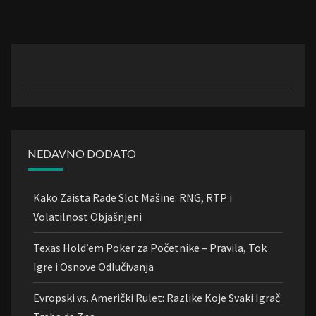
NEDAVNO DODATO
Kako Zaista Rade Slot Mašine: RNG, RTP i
Volatilnost Objašnjeni
Texas Hold’em Poker za Početnike – Pravila, Tok
Igre i Osnove Odlučivanja
Evropski vs. Američki Rulet: Razlike Koje Svaki Igrač