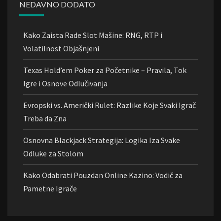
NEDAVNO DODATO
Kako Zaista Rade Slot Mašine: RNG, RTP i
Volatilnost Objašnjeni
Texas Hold’em Poker za Početnike – Pravila, Tok
Igre i Osnove Odlučivanja
Evropski vs. Američki Rulet: Razlike Koje Svaki Igrač
Treba da Zna
Osnovna Blackjack Strategija: Logika Iza Svake
Odluke za Stolom
Kako Odabrati Pouzdan Online Kazino: Vodič za
Pametne Igrače