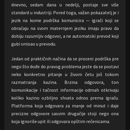
dnevno, sedam dana u nedelji, postaje sve više
standard u industriji. Pored toga, važan pokazatelj je i
jezik na kome podrška komunicira — igrači koji se
obraćaju na svom maternjem jeziku imaju pravo da
dobiju razumljiv odgovor, a ne automatski prevod koji
gubi smisao u prevodu.
Jedan od praktičnih načina da se proceni podrška pre
nego što dođe do pravog problema jeste da se postavi
neko konkretno pitanje u živom četu još tokom
razmatranja kazina. Brzina odgovora, ton
komunikacije i tačnost informacije odmah otkrivaju
koliko kazino ozbiljno shvata odnos prema igraču.
Platforma koja odgovara za manje od minut i daje
precizne odgovore sasvim drugačije stoji nego ona
koja ignoriše upit ili odgovara opštim rečenicama.