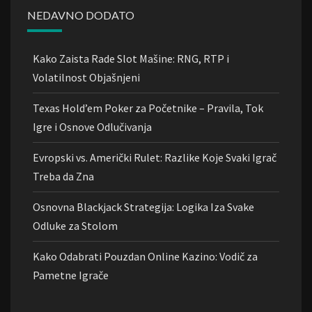
NEDAVNO DODATO
Kako Zaista Rade Slot Mašine: RNG, RTP i
Volatilnost Objašnjeni
Texas Hold’em Poker za Početnike – Pravila, Tok
Igre i Osnove Odlučivanja
Evropski vs. Američki Rulet: Razlike Koje Svaki Igrač
Treba da Zna
Osnovna Blackjack Strategija: Logika Iza Svake
Odluke za Stolom
Kako Odabrati Pouzdan Online Kazino: Vodič za
Pametne Igrače