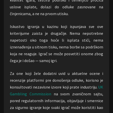
kvalitet igara, testira podršku i temeljito pročita
uslove isplate, dolazi do odluke zasnovane na
činjenicama, a ne na prvom utisku.
Iskustvo igranja u kazinu koji ispunjava sve ove
kriterijume zaista je drugačije. Nema nepotrebne
napetosti oko toga hoće li isplata stići, nema
iznenađenja u sitnom tisku, nema borbe sa podrškom
koja ne reaguje. Igrač se može posvetiti onome zbog
čega je i došao — samoj igri.
Za one koji žele dodatni uvid u aktuelne ocene i
recenzije platformi pre donošenja odluke, korisno je
konsultovati nezavisne izvore koji prate industriju.
UK
Gambling Commission
na svom zvaničnom sajtu,
pored regulatornih informacija, objavljuje i smernice
za sigurno igranje koje svaki igrač može koristiti kao