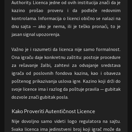
Authority. Licenca jedne od ovih institucija znači da je
kazino prošao proveru i da podleže redovnim
kontrolama. Informacija o licenci obično se nalazi na
dnu sajta — ako je nema, ili je teško pronaći, to je
jasan signal upozorenja.
Važno je i razumeti da licenca nije samo formalnost.
Ona igraču daje konkretnu zaštitu: postoje procedure
za rešavanje žalbi, zahtevi za odvajanje sredstava
igrača od poslovnih fondova kazina, kao i obaveza
poštenog prikazivanja uslova igre. Kazino koji drži do
svoje licence ima i razlog da poštuje pravila — gubitak
dozvole znači gubitak posla.
Kako Proveriti Autentičnost Licence
Nije dovoljno samo videti logo regulatora na sajtu.
Svaka licenca ima jedinstveni broj koji igrač može da