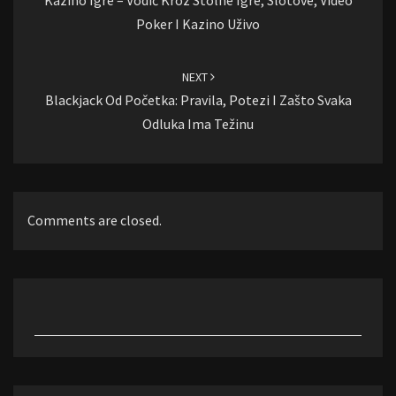
Kazino Igre – Vodič Kroz Stolne Igre, Slotove, Video
Poker I Kazino Uživo
NEXT
Blackjack Od Početka: Pravila, Potezi I Zašto Svaka
Odluka Ima Težinu
Comments are closed.