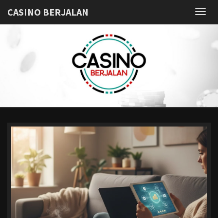
CASINO BERJALAN
Togg
navig
CASINO
Casino
Berjalan
Blog
BERJALA