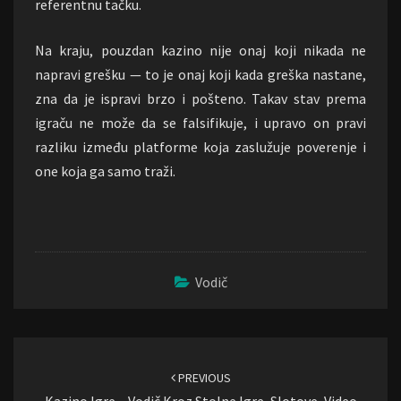
referentnu tačku.
Na kraju, pouzdan kazino nije onaj koji nikada ne
napravi grešku — to je onaj koji kada greška nastane,
zna da je ispravi brzo i pošteno. Takav stav prema
igraču ne može da se falsifikuje, i upravo on pravi
razliku između platforme koja zaslužuje poverenje i
one koja ga samo traži.
Vodič
Post
navigation
PREVIOUS