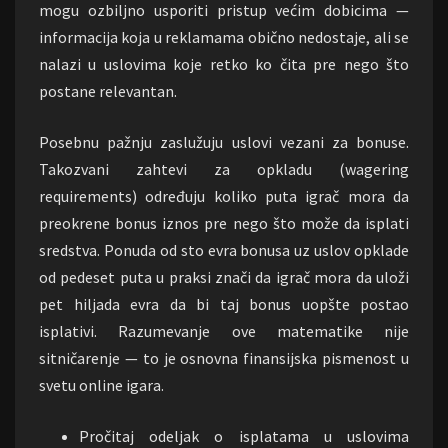
mogu ozbiljno usporiti pristup većim dobicima —
informacija koja u reklamama obično nedostaje, ali se
nalazi u uslovima koje retko ko čita pre nego što
postane relevantan.
Posebnu pažnju zaslužuju uslovi vezani za bonuse.
Takozvani zahtevi za opkladu (wagering
requirements) određuju koliko puta igrač mora da
preokrene bonus iznos pre nego što može da isplati
sredstva. Ponuda od sto evra bonusa uz uslov opklade
od pedeset puta u praksi znači da igrač mora da uloži
pet hiljada evra da bi taj bonus uopšte postao
isplativi. Razumevanje ove matematike nije
sitničarenje — to je osnovna finansijska pismenost u
svetu online igara.
Pročitaj odeljak o isplatama u uslovima