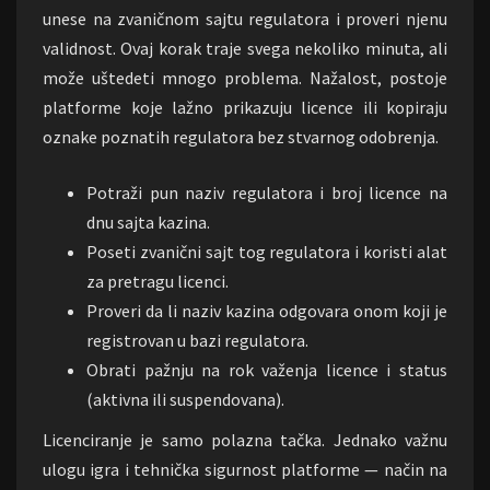
unese na zvaničnom sajtu regulatora i proveri njenu
validnost. Ovaj korak traje svega nekoliko minuta, ali
može uštedeti mnogo problema. Nažalost, postoje
platforme koje lažno prikazuju licence ili kopiraju
oznake poznatih regulatora bez stvarnog odobrenja.
Potraži pun naziv regulatora i broj licence na
dnu sajta kazina.
Poseti zvanični sajt tog regulatora i koristi alat
za pretragu licenci.
Proveri da li naziv kazina odgovara onom koji je
registrovan u bazi regulatora.
Obrati pažnju na rok važenja licence i status
(aktivna ili suspendovana).
Licenciranje je samo polazna tačka. Jednako važnu
ulogu igra i tehnička sigurnost platforme — način na