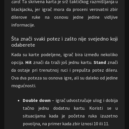
card
. Ta skrivena karta je srž taktičkog razmišljanja u
blackjacku, jer igrač mora da proceni verovatni zbir
dilerove ruke na osnovu jedne jedine vidljive
informacije.
Šta znači svaki potez i zašto nije svejedno koji
odaberete
Kada su karte podeljene, igrač bira između nekoliko
opcija.
Hit
znači da traži još jednu kartu.
Stand
znači
da ostaje pri trenutnoj ruci i prepušta potez dileru.
Ova dva poteza su osnova igre, ali su daleko od jedine
mogućnosti.
Double down
– igrač udvostručuje ulog i dobija
tačno jednu dodatnu kartu. Koristi se u
situacijama kada je početna ruka izuzetno
povoljna, na primer kada zbir iznosi 10 ili 11.