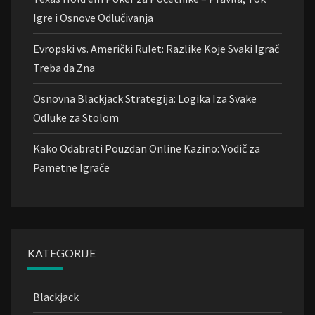
Igre i Osnove Odlučivanja
Evropski vs. Američki Rulet: Razlike Koje Svaki Igrač
Treba da Zna
Osnovna Blackjack Strategija: Logika Iza Svake
Odluke za Stolom
Kako Odabrati Pouzdan Online Kazino: Vodič za
Pametne Igrače
KATEGORIJE
Blackjack