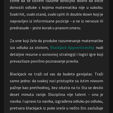
tome da se sistem razume dovoljno dobro da biste
donosili odluke s kojima matematika nije u sukobu.
Svaki hit, svaki stand, svaki split ili double down koji je
napravljen iz informisane pozicije – a ne iz nervoze ili
predrasude – jeste korak u pravom smeru.
Za one koji žele da prodube razumevanje matematike
iza odluka za stolom,
Blackjack Apprenticeship
nudi
detaljne resurse o osnovnoj strategiji i logici igre koji
prevazilaze površno poznavanje pravila.
Blackjack ne traži od vas da budete genijalac. Traži
samo jedno: da svakoj ruci pristupite sa istim nivoom
pažnje kao prethodnoj, bez obzira na to šta se desilo
deset minuta ranije. Disciplina nije talent – ona je
navika. I upravo ta navika, izgrađena odluku po odluku,
pretvara blackjack iz puke sreće u nešto što zaslužuje