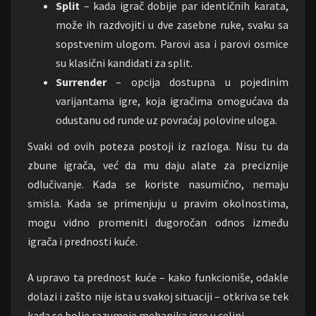
Split
– kada igrač dobije par identičnih karata,
može ih razdvojiti u dve zasebne ruke, svaku sa
sopstvenim ulogom. Parovi asa i parovi osmice
su klasični kandidati za split.
Surrender
– opcija dostupna u pojedinim
varijantama igre, koja igračima omogućava da
odustanu od runde uz povraćaj polovine uloga.
Svaki od ovih poteza postoji iz razloga. Nisu tu da
zbune igrača, već da mu daju alate za preciznije
odlučivanje. Kada se koriste nasumično, nemaju
smisla. Kada se primenjuju u pravim okolnostima,
mogu vidno promeniti dugoročan odnos između
igrača i prednosti kuće.
A upravo ta prednost kuće – kako funkcioniše, odakle
dolazi i zašto nije ista u svakoj situaciji – otkriva se tek
kada se bolje razumeje mehanika igre u celini.