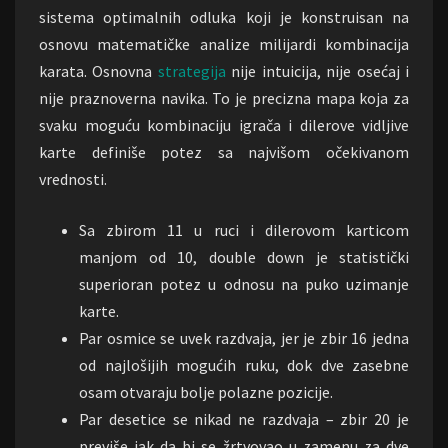
sistema optimalnih odluka koji je konstruisan na
osnovu matematičke analize milijardi kombinacija
karata. Osnovna
strategija
nije intuicija, nije osećaj i
nije praznoverna navika. To je precizna mapa koja za
svaku moguću kombinaciju igrača i dilerove vidljive
karte definiše potez sa najvišom očekivanom
vrednosti.
Sa zbirom 11 u ruci i dilerovom karticom
manjom od 10, double down je statistički
superioran potez u odnosu na puko uzimanje
karte.
Par osmice se uvek razdvaja, jer je zbir 16 jedna
od najlošijih mogućih ruku, dok dve zasebne
osam otvaraju bolje polazne pozicije.
Par desetice se nikad ne razdvaja – zbir 20 je
previše jak da bi se žrtvovao u zamenu za dve