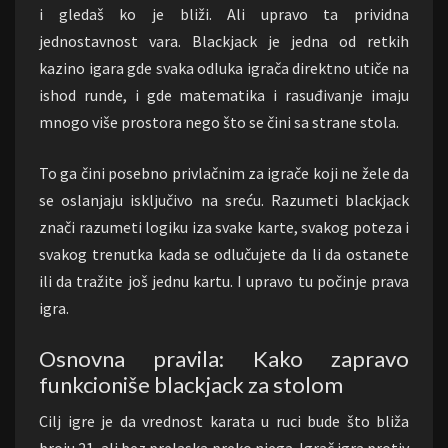
i gledaš ko je bliži. Ali upravo ta prividna
jednostavnost vara. Blackjack je jedna od retkih
kazino igara gde svaka odluka igrača direktno utiče na
ishod runde, i gde matematika i rasuđivanje imaju
mnogo više prostora nego što se čini sa strane stola.
To ga čini posebno privlačnim za igrače koji ne žele da
se oslanjaju isključivo na sreću. Razumeti blackjack
znači razumeti logiku iza svake karte, svakog poteza i
svakog trenutka kada se odlučujete da li da ostanete
ili da tražite još jednu kartu. I upravo tu počinje prava
igra.
Osnovna pravila: Kako zapravo
funkcioniše blackjack za stolom
Cilj igre je da vrednost karata u ruci bude što bliža