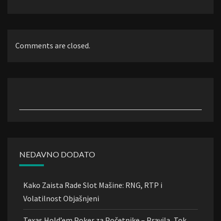
Comments are closed.
NEDAVNO DODATO
Kako Zaista Rade Slot Mašine: RNG, RTP i
Volatilnost Objašnjeni
Texas Hold’em Poker za Početnike – Pravila, Tok