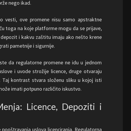
brže nego ikad.
no vesti, ove promene nisu samo apstraktne
ču toga na koje platforme mogu da se prijave,
depozit i kakvu zaštitu imaju ako nešto krene
rati pametnije i sigurnije.
este da regulatorne promene ne idu u jednom
love i uvode strožije licence, druge otvaraju
. Taj kontrast stvara složenu sliku u kojoj isti
 može imati potpuno različito iskustvo.
enja: Licence, Depoziti i
e pooštravanja uslova licenciranja. Regulatorna