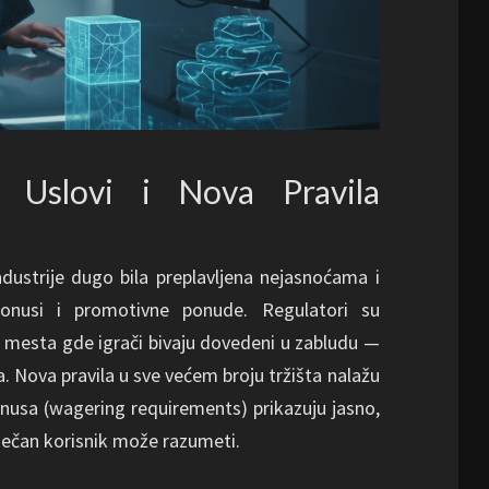
i Uslovi i Nova Pravila
ndustrije dugo bila preplavljena nejasnoćama i
onusi i promotivne ponude. Regulatori su
h mesta gde igrači bivaju dovedeni u zabludu —
. Nova pravila u sve većem broju tržišta nalažu
nusa (wagering requirements) prikazuju jasno,
sečan korisnik može razumeti.