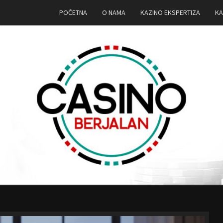
POČETNA
O NAMA
KAZINO EKSPERTIZA
KA
CAS
Casino
Berjalan
Blog
BERJ