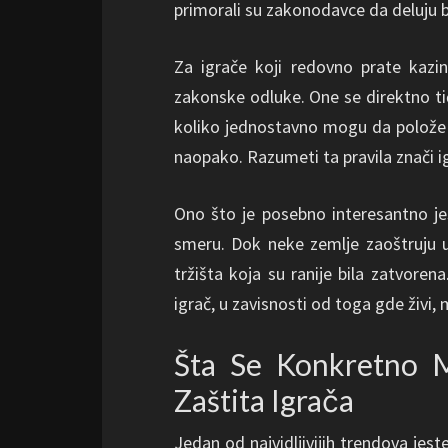
primorali su zakonodavce da deluju 
Za igrače koji redovno prate kazi
zakonske odluke. One se direktno ti
koliko jednostavno mogu da polože 
naopako. Razumeti ta pravila znači ig
Ono što je posebno interesantno j
smeru. Dok neke zemlje zaoštruju us
tržišta koja su ranije bila zatvorena
igrač, u zavisnosti od toga gde živi,
Šta Se Konkretno M
Zaštita Igrača
Jedan od najvidljivijih trendova jest