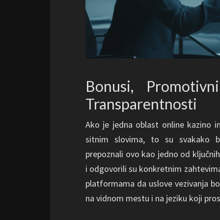
Bonusi, Promotivn
Transparentnosti
Ako je jedna oblast online kazino i
sitnim slovima, to su svakako b
prepoznali ovo kao jedno od ključni
i odgovorili su konkretnim zahtevima
platformama da uslove vezivanja bo
na vidnom mestu i na jeziku koji pro