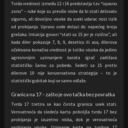
Tvrda vrednost između 12 i 16 predstavlja tzv. “opasnu
zonu” – ruke koje su previše niske da bi stati delovalo
sigurno, ali dovoljno visoke da svaki udarac nosi rizik
od probijanja. Upravo ovde dolazi do najvećeg broja
grešaka. Intuicija govori “stati sa 15 jer je rizično”, ali
kada diler pokazuje 7, 8, 9, deseticu ili asa, dilerova
očekivana konačna vrednost je toliko visoka da jedino
agresivnijim uzimanjem karata igrač zadržava
statističku šansu za pobedu. Sedeti sa 15 protiv
dilerove 10 nije konzervativna strategija – to je
statistički gubitak koji se samo odlaže.
Granica na 17 – zašto je ovo tačka bez povratka
Tvrda 17 tretira se kao čvrsta granica: uvek stati.
Verovatnoća da sledeća karta poboljša tvrdu 17 bez
probijanja je izuzetno niska, dok je verovatnoća
probijanja visoka. Uzimanje karte na tvrdom 17