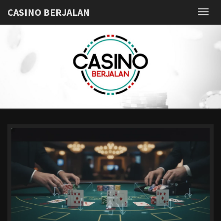
CASINO BERJALAN
Togg
navig
CASINO
Casino
Berjalan
Blog
BERJALA