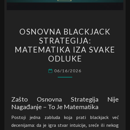
OSNOVNA
OSNOVNA BLACKJACK
BLACKJACK
STRATEGIJA:
STRATEGIJA
:
MATEMATIKA IZA SVAKE
MATEMATIKA
IZA
ODLUKE
SVAKE
06/16/2026
ODLUKE
Zašto Osnovna Strategija Nije
Nagađanje – To Je Matematika
Postoji jedna zabluda koja prati blackjack već
decenijama: da je igra stvar intuicije, sreće ili nekog