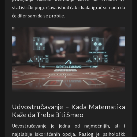
statistički pogoršava ishod čak i kada igrač se nada da
će diler sam da se probije.
Udvostručavanje – Kada Matematika
Kaže da Treba Biti Smeo
Udvostručavanje je jedna od najmoćnijih, ali i
najslabije iskorišćenih opcija. Razlog je psihološki: