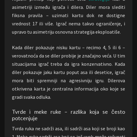
asimetriji između igrača i dilera. Diler mora slediti
fiksna pravila – uzimati kartu dok ne dostigne
vrednost 17 ili više. Igrač nema takvo ograničenje, i
upravo tu asimetriju osnovna strategija eksploatiše.
Kada diler pokazuje nisku kartu – recimo 4, 5 ili 6 –
verovatnoća da se diler probije je značajno veća. U tim
situacijama igrač treba da igra konzervativno. Kada
diler pokazuje jaku kartu poput asa ili desetice, igrač
mora biti spremniji na agresivniju igru. Dilerova
otkrivena karta je centralna informacija oko koje se
gradi svaka odluka.
Tvrde i meke ruke – razlika koja se često
potcenjuje
Tvrda ruka ne sadrži asa, ili sadrži asa koji se broji kao
1. Meka ruka sadrži asa koji se još uvek može računati