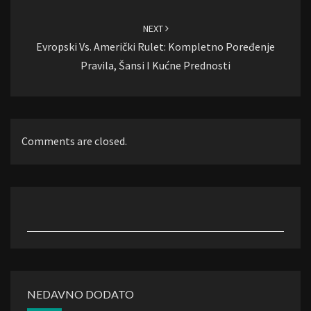
NEXT
Evropski Vs. Američki Rulet: Kompletno Poređenje
Pravila, Šansi I Kućne Prednosti
Comments are closed.
NEDAVNO DODATO