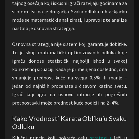
tajnog osećaja koji iskusni igrači razvijaju godinama za
stolom. Istina je drugačija. Svaka odluka u blackjacku
može se matematički analizirati, i upravo iz te analize
nastala je osnovna strategija.
Osnovna strategija nije sistem koji garantuje dobitke.
To je skup matematički optimizovanih odluka koje
igraču donose statistički najbolji ishod u svakoj
konkretnoj situaciji. Kada je primenjena dosledno, ona
smanjuje prednost kuće na svega 0,5% ili manje –
jedan od najnižih procenata u čitavom kazino svetu.
Igrač koji igra na osnovu intuicije ili pogrešnih
pretpostavki može prednost kuće podići i na 2–4%.
Kako Vrednosti Karata Oblikuju Svaku
Odluku
Ključni princip koji pokreće celu
strategiju
leži u