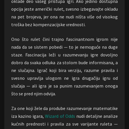
oklade deo vašeg pristupa igri. Ako jedino dostupna
opcija jeste američki rulet, svesno izbegavajte okladu
na pet brojeva, jer ona ne nudi ništa više od visokog
troška bez kompenzacijske vrednosti.
Ono što rulet čini trajno fascinantnom igrom nije
nada da se sistem pobedi — to je nemoguće na duge
staze. Fascinacija leži u razumevanju igre dovoljno
dobro da svaka odluka za stolom bude informisana, a
ne slučajna. Igrač koji bira verziju, razume pravila i
svesno upravlja ulogom ne igra drugačiju igru od
slučaja — ali igra je sa punim razumevanjem onoga
što se pred njim odvija.
Za one koji žele da prodube razumevanje matematike
iza kazino igara,
Wizard of Odds
nudi detaljne analize
kućnih prednosti i pravila za sve varijante ruleta —