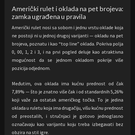
Američki rulet i oklada na pet brojeva:
zamka ugrađena u pravila
Američki rulet nosi sa sobom i jednu vrstu oklade koja
ne postoji ni u jednoj drugoj varijanti — okladu na pet
brojeva, poznatu i kao “top line” oklada. Pokriva polja
0, 00, 1, 2 i 3, i na prvi pogled deluje kao atraktivna
mogućnost da se jednom okladom pokrije više
pozicija odjednom.
Međutim, ova oklada ima kućnu prednost od čak
7,89% — što je znatno više čak i od standardnih 5,26%
koji važe za ostatak američkog točka. To je jedina
oklada u ruletu koja ima drugačiju, višu kućnu prednost
od preostalih, i stručnjaci je gotovo jednoglasno
označavaju kao varijantu koju treba izbegavati bez
obzira na stil igre.