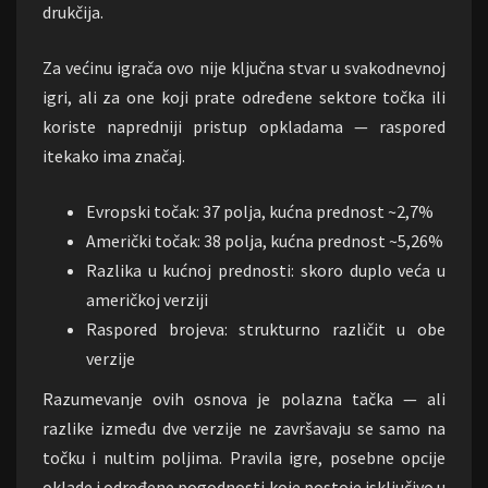
drukčija.
Za većinu igrača ovo nije ključna stvar u svakodnevnoj
igri, ali za one koji prate određene sektore točka ili
koriste napredniji pristup opkladama — raspored
itekako ima značaj.
Evropski točak: 37 polja, kućna prednost ~2,7%
Američki točak: 38 polja, kućna prednost ~5,26%
Razlika u kućnoj prednosti: skoro duplo veća u
američkoj verziji
Raspored brojeva: strukturno različit u obe
verzije
Razumevanje ovih osnova je polazna tačka — ali
razlike između dve verzije ne završavaju se samo na
točku i nultim poljima. Pravila igre, posebne opcije
oklade i određene pogodnosti koje postoje isključivo u