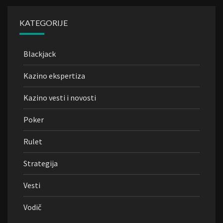
KATEGORIJE
Blackjack
Kazino ekspertiza
Kazino vesti i novosti
Poker
Rulet
Strategija
Vesti
Vodič