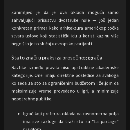
Zanimljivo je da je ova oklada moguća samo
zahvaljujući prisustvu dvostruke nule — još jedan
konkretan primer kako arhitektura američkog točka
stvara uslove koji statistički idu u korist kazinu više
nego što je to slučaj u evropskoj varijanti.
Šta to znači u praksi za prosečnog igrača
Razlike između pravila nisu apstraktne akademske
kategorije. One imaju direktne posledice za svakoga
ko seda za sto sa ograničenim budžetom i željom da
maksimizuje vreme provedeno u igri, a minimizuje
nepotrebne gubitke.
Igrač koji preferira oklada na ravnomerna polja
ima sve razloge da traži sto sa “La partage”
pravilom