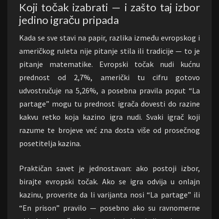
Koji točak izabrati — i zašto taj izbor
jedino igraču pripada
Kada se sve stavi na papir, razlika između evropskog i
američkog ruleta nije pitanje stila ili tradicije — to je
pitanje matematike. Evropski točak nudi kućnu
prednost od 2,7%, američki tu cifru gotovo
udvostručuje na 5,26%, a posebna pravila poput “La
partage” mogu tu prednost igrača dovesti do razine
kakvu retko koja kazino igra nudi. Svaki igrač koji
razume te brojeve već zna dosta više od prosečnog
posetitelja kazina.
Praktičan savet je jednostavan: ako postoji izbor,
birajte evropski točak. Ako se igra odvija u onlajn
kazinu, proverite da li varijanta nosi “La partage” ili
“En prison” pravilo — posebno ako su ravnomerne