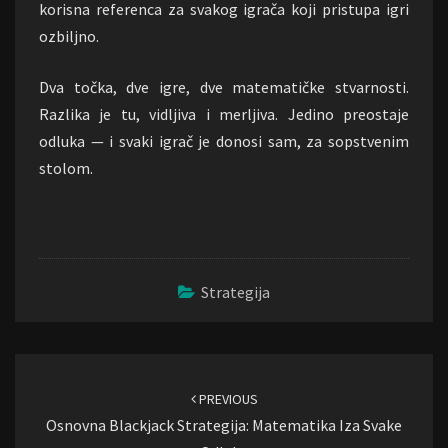
korisna referenca za svakog igrača koji pristupa igri
ozbiljno.
Dva točka, dve igre, dve matematičke stvarnosti.
Razlika je tu, vidljiva i merljiva. Jedino preostaje
odluka — i svaki igrač je donosi sam, za sopstvenim
stolom.
Strategija
Post
navigation
PREVIOUS
Osnovna Blackjack Strategija: Matematika Iza Svake